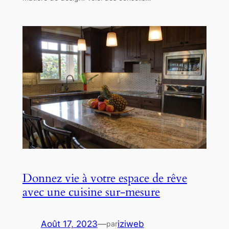
Donnez vie à votre espace de rêve
avec une cuisine sur-mesure
Août 17, 2023
—
iziweb
par