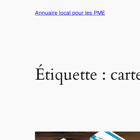
Aller
Annuaire local pour les PME
au
contenu
Étiquette :
cart